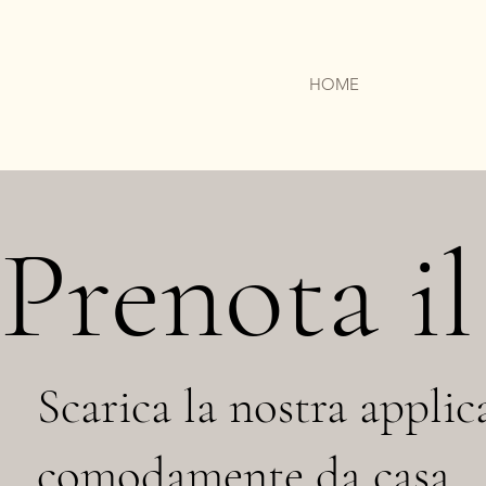
HOME
Prenota i
Scarica la nostra appli
comodamente da casa